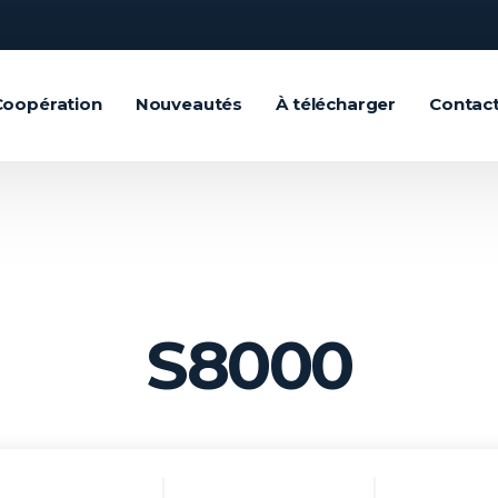
Coopération
Nouveautés
À télécharger
Contac
C
S8000