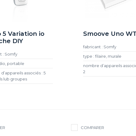
 5 Variation io
Smoove Uno WT
che DIY
fabricant : Somfy
t : Somfy
type : filaire, murale
dio, portable
nombre d’appareils associés
2
d’appareils associés : 5
ls lub groupes
ER
COMPARER