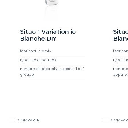
Situo 1 Variation io
Situo
Blanche DIY
Blan
fabricant : Somfy
fabrican
type: radio, portable
type: ra
nombre d’appareils associés : 1 ou 1
nombre 
groupe
apparei
COMPARER
COMPAR