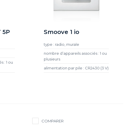
 5P
Smoove 1 io
type : radio, murale
nombre d’appareils associés : 1 ou
plusieurs
 : 1 ou
alimentation par pile : CR2430 (3 V)
COMPARER