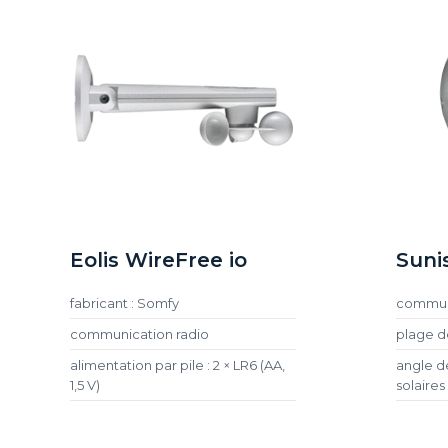
Eolis WireFree io
Sunis
fabricant : Somfy
communi
communication radio
plage de
alimentation par pile : 2 × LR6 (AA,
angle d
1,5 V)
solaires 