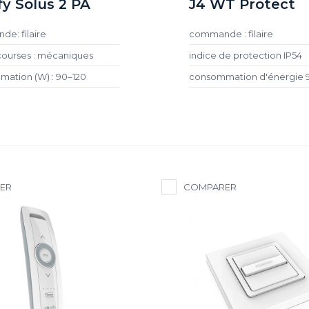
y Solus 2 PA
J4 WT Protect
e: filaire
commande : filaire
 courses : mécaniques
indice de protection IP54
ation (W) : 90–120
consommation d'énergie 
ER
COMPARER