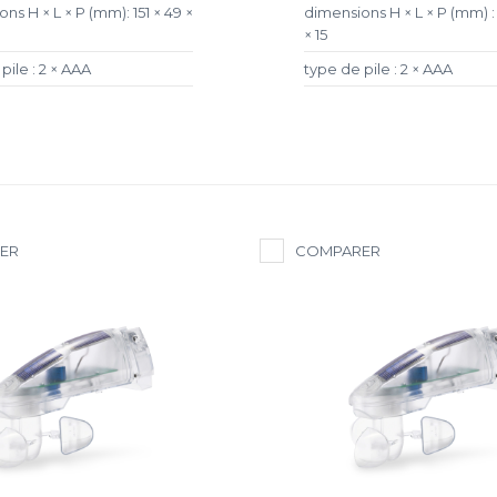
ns H × L × P (mm): 151 × 49 ×
dimensions H × L × P (mm) : 
× 15
pile : 2 × AAA
type de pile : 2 × AAA
ER
COMPARER