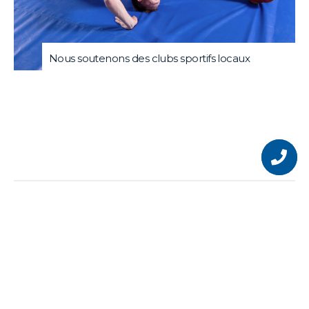
Nous soutenons des clubs sportifs locaux
En
savoir
plus
sur
notre
produit
1
2