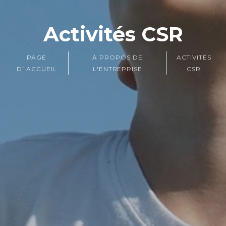
Activités CSR
PAGE
À PROPOS DE
ACTIVITÉS
D`ACCUEIL
L'ENTREPRISE
CSR