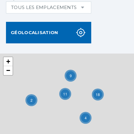
GÉOLOCALISATION
+
−
9
11
18
2
4