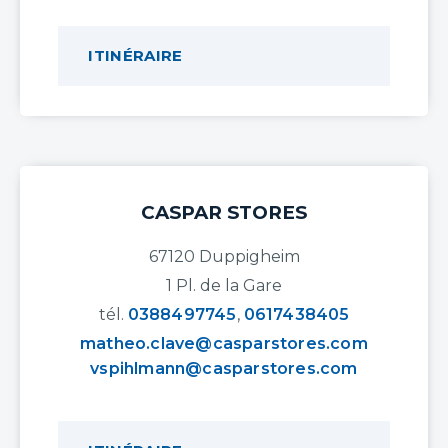
ITINÉRAIRE
CASPAR STORES
67120 Duppigheim
1 Pl. de la Gare
tél.
0388497745
,
0617438405
matheo.clave@casparstores.com
vspihlmann@casparstores.com