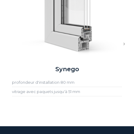
›
Synego
profondeur d'installation 80 mm
vitrage avec paquets jusqu'à 51 mm