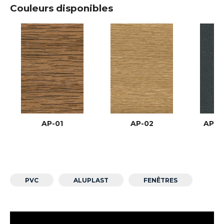
Couleurs disponibles
AP-01
AP-02
AP-03
PVC
ALUPLAST
FENÊTRES