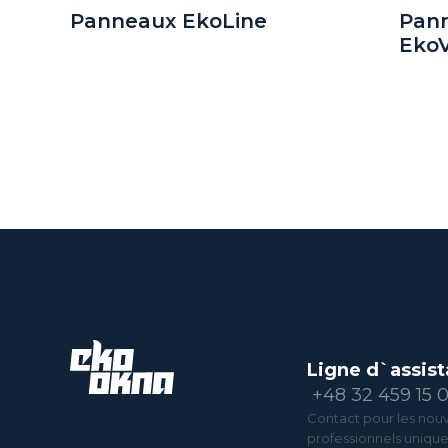
Panneaux EkoLine
Pann
EkoV
Ligne d`assist
+48 32 459 15 
Contact pour les nouv
professionnels uniqu