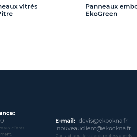
eaux vitrés
Panneaux embo
itre
EkoGreen
ance:
00
E-mail:
devis@ekookna.fr
nouveauclient@ekookna.fr
eaux clients
ement.
Contact pour les clients professionnels