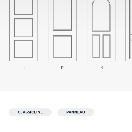
11
12
13
CLASSICLINE
PANNEAU