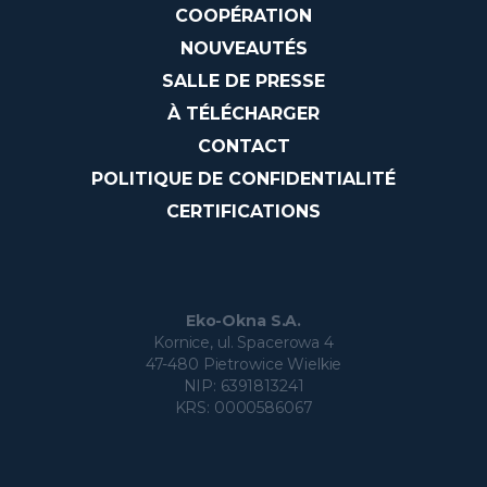
COOPÉRATION
NOUVEAUTÉS
SALLE DE PRESSE
À TÉLÉCHARGER
CONTACT
POLITIQUE DE CONFIDENTIALITÉ
CERTIFICATIONS
Eko-Okna S.A.
Kornice, ul. Spacerowa 4
47-480 Pietrowice Wielkie
NIP: 6391813241
KRS: 0000586067
En