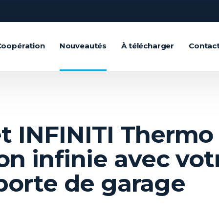
Coopération
Nouveautés
À télécharger
Contac
et INFINITI Thermo
on infinie avec vot
porte de garage