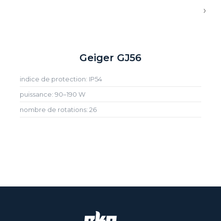
›
Geiger GJ56
indice de protection: IP54
puissance: 90–190 W
nombre de rotations: 26