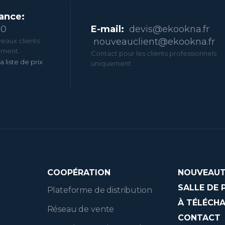
ance:
00
E-mail:
devis@ekookna.fr
nouveauclient@ekookna.fr
eaux clients
ement.
Contact pour les clients professionnels
a liste de prix
uniquement.
COOPÉRATION
NOUVEAUT
SALLE DE 
Plateforme de distribution
À TÉLÉCH
Réseau de vente
CONTACT