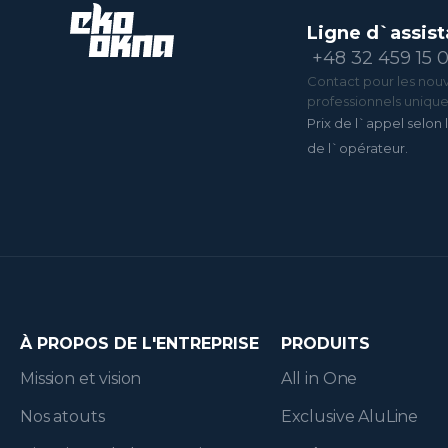
Ligne d`assist
+48 32 459 15 
Contact pour les nouv
professionnels uniqu
Prix de l`appel selon l
de l`opérateur.
À PROPOS DE L'ENTREPRISE
PRODUITS
Mission et vision
All in One
Nos atouts
Exclusive AluLine