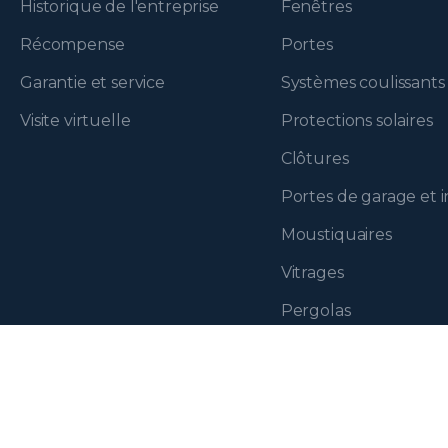
Historique de l'entreprise
Fenêtres
Récompense
Portes
Garantie et service
Systèmes coulissants
Visite virtuelle
Protections solaires
Clôtures
Portes de garage et i
Moustiquaires
Vitrages
Pergolas