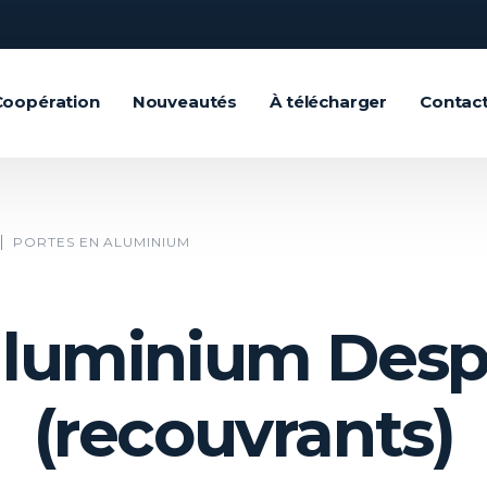
Coopération
Nouveautés
À télécharger
Contac
PORTES EN ALUMINIUM
luminium Despi
(recouvrants)