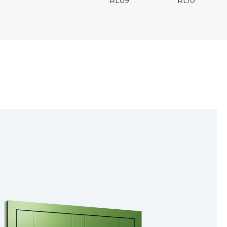
RL09
RL10