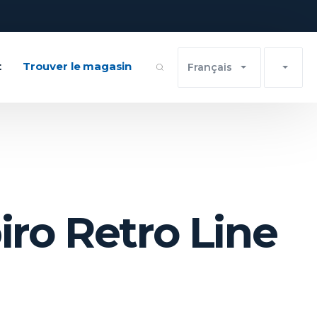
t
Trouver le magasin
Français
ro Retro Line